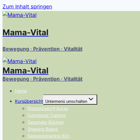
Zum Inhalt springen
Mama-Vital
Bewegung · Prävention · Vitalität
Mama-Vital
Bewegung · Prävention · Vitalität
Home
Kursübersicht
Untermenü umschalten
fitdankbaby® Kurse
Functional Training
Gesunder Rücken
Shaping Board
Seniorentraining 60+