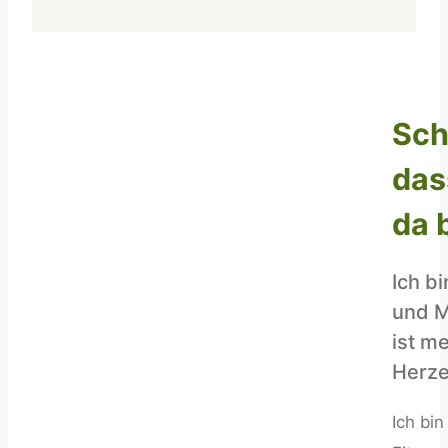
Sch
das
da b
Ich bi
und M
ist m
Herze
Ich bin