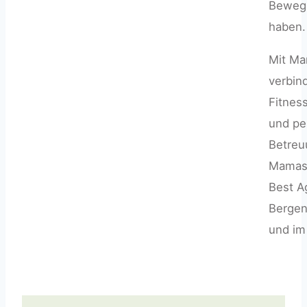
Beweg
haben.
Mit Ma
verbin
Fitnes
und pe
Betreu
Mamas,
Best A
Bergen
und im