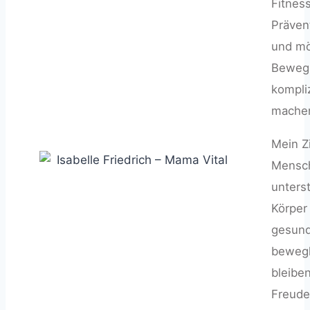
Fitness
Prävent
und m
Bewegu
kompliz
mache
Mein Zi
Mensch
unterst
Körper
gesun
bewegl
bleibe
Freude