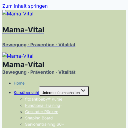
Zum Inhalt springen
Mama-Vital
Bewegung · Prävention · Vitalität
Mama-Vital
Bewegung · Prävention · Vitalität
Home
Kursübersicht
Untermenü umschalten
fitdankbaby® Kurse
Functional Training
Gesunder Rücken
Shaping Board
Seniorentraining 60+