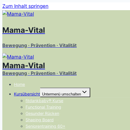
Zum Inhalt springen
Mama-Vital
Bewegung · Prävention · Vitalität
Mama-Vital
Bewegung · Prävention · Vitalität
Home
Kursübersicht
Untermenü umschalten
fitdankbaby® Kurse
Functional Training
Gesunder Rücken
Shaping Board
Seniorentraining 60+