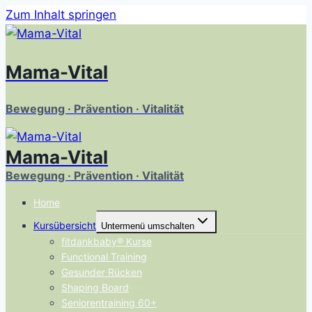
Zum Inhalt springen
Mama-Vital
Bewegung · Prävention · Vitalität
Mama-Vital
Bewegung · Prävention · Vitalität
Home
Kursübersicht
Untermenü umschalten
fitdankbaby® Kurse
Functional Training
Gesunder Rücken
Shaping Board
Seniorentraining 60+